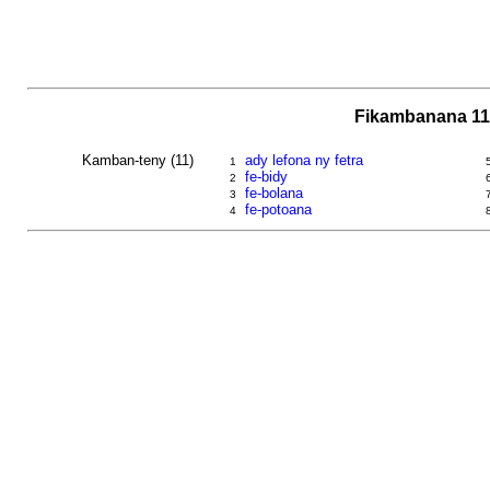
Fikambanana 11
Kamban-teny (11)
ady lefona ny fetra
1
fe-bidy
2
fe-bolana
3
fe-potoana
4