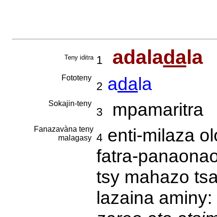
adala
da
la
Teny iditra
1
Fototeny
a
da
la
2
Sokajin-teny
mpamaritra
3
Fanazavàna teny
enti-milaza ol
4
malagasy
fatra-panaona
tsy mahazo tsa
lazaina aminy: