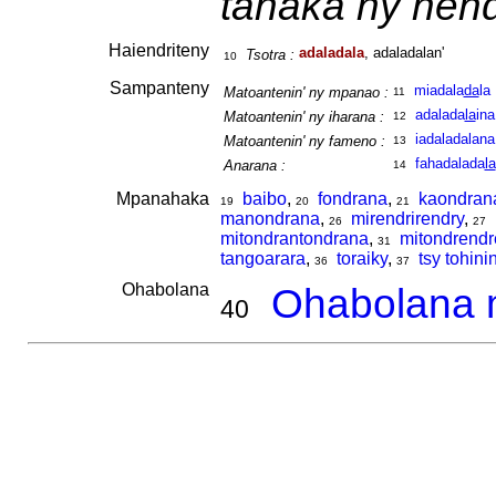
tahaka ny hend
Haiendriteny
adaladala
, adaladalan'
Tsotra :
10
Sampanteny
miadala
da
la
Matoantenin' ny mpanao :
11
adalada
la
ina
Matoantenin' ny iharana :
12
iadaladalana
Matoantenin' ny fameno :
13
fahadalada
la
Anarana :
14
Mpanahaka
baibo
,
fondrana
,
kaondran
19
20
21
manondrana
,
mirendrirendry
,
26
27
mitondrantondrana
,
mitondrend
31
tangoarara
,
toraiky
,
tsy tohini
36
37
Ohabolana
Ohabolana m
40