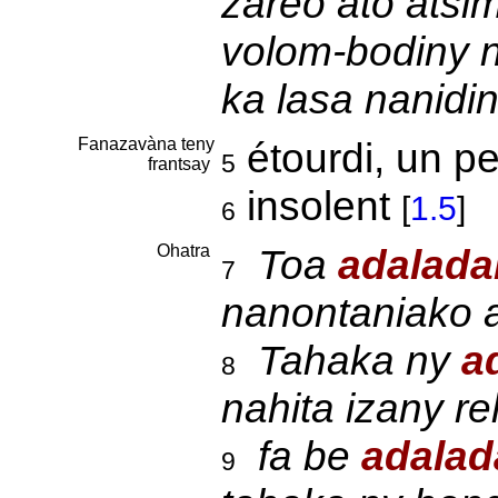
zareo ato atsi
volom-bodiny n
ka lasa nanidin
Fanazavàna teny
étourdi, un p
5
frantsay
insolent
[
1.5
]
6
Ohatra
Toa
adalada
7
nanontaniako 
Tahaka ny
a
8
nahita izany re
fa be
adalad
9