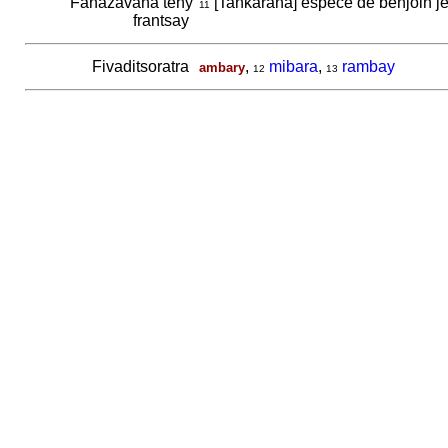
Fanazavàna teny
[Tankarana] espèce de benjoin jet
11
frantsay
Fivaditsoratra
,
mibara
,
rambay
ambary
12
13