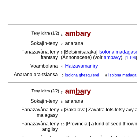
ambary
Teny iditra (1/2)
1
Sokajin-teny
anarana
2
Fanazavàna teny
[Betsimisaraka]
Isolona madagasc
3
frantsay
(Annonaceae) (voir
ambavy
).
[
1.196
]
Voambolana
Haizavamaniry
4
Anarana ara-tsiansa
Isolona ghesquierei
Isolona madagas
5
6
am
ba
ry
Teny iditra (2/2)
7
Sokajin-teny
anarana
8
Fanazavàna teny
[Sakalava] Zavatra fotsifotsy avy 
9
malagasy
Fanazavàna teny
[Provincial] a kind of seed throw
10
anglisy