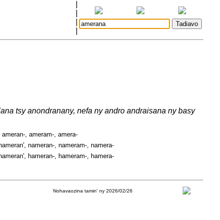
|
|
|
|
lana tsy anondranany, nefa ny andro andraisana ny basy
, ameran-, ameram-, amera-
nameran', nameran-, nameram-, namera-
hameran', hameran-, hameram-, hamera-
Nohavaozina tamin' ny 2026/02/26