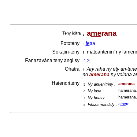
a
me
rana
Teny iditra
1
Fototeny
fe
tra
2
Sokajin-teny
matoantenin' ny famen
3
Fanazavàna teny anglisy
[
1.2
]
Ohatra
Ary raha ny ety an-ta
4
no
amerana
ny volana a
Haiendriteny
amerana
,
Ny ankehitriny :
5
namerana,
Ny lasa :
6
hamerana,
Ny hoavy :
7
a
me
ro
Filaza mandidy :
8