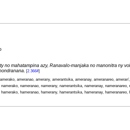
o
nety no mahatampina azy, Ranavalo-manjaka no manonitra ny vo
nondranana.
[
2.366#
]
 amerako, ameranao, amerany, amerantsika, ameranay, ameranareo, ameran'
 namerako, nameranao, namerany, namerantsika, nameranay, nameranareo, 
 hamerako, hameranao, hamerany, hamerantsika, hameranay, hameranareo, 