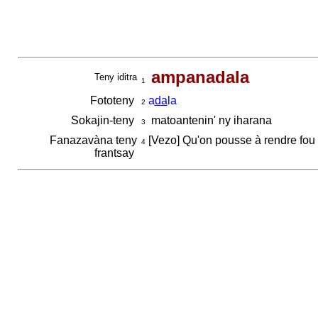
ampanadala
Teny iditra
1
Fototeny
a
da
la
2
Sokajin-teny
matoantenin' ny iharana
3
Fanazavàna teny
[Vezo] Qu'on pousse à rendre fou
4
frantsay