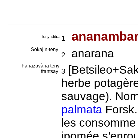
ananambar
Teny iditra
1
Sokajin-teny
anarana
2
Fanazavàna teny
[Betsileo+Sak
3
frantsay
herbe potagère
sauvage). Nom 
palmata
Forsk.
les consomme 
ipomée s'enrou