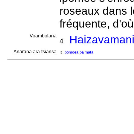
roseaux dans l
fréquente, d'o
Voambolana
Haizavamanir
4
Anarana ara-tsiansa
Ipomoea palmata
5