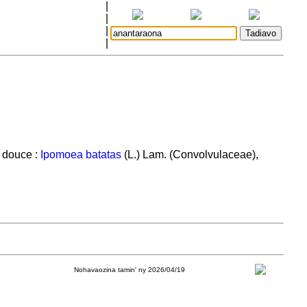
|
|
|
|
e douce :
Ipomoea batatas
(L.) Lam. (Convolvulaceae),
Nohavaozina tamin' ny 2026/04/19