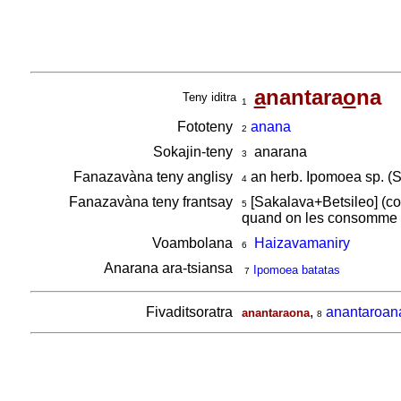
a
nantara
o
na
Teny iditra
1
Fototeny
anana
2
Sokajin-teny
anarana
3
Fanazavàna teny anglisy
an herb. Ipomoea sp. (S
4
Fanazavàna teny frantsay
[Sakalava+Betsileo] (co
5
quand on les consomme
Voambolana
Haizavamaniry
6
Anarana ara-tsiansa
Ipomoea batatas
7
Fivaditsoratra
,
anantaroan
anantaraona
8