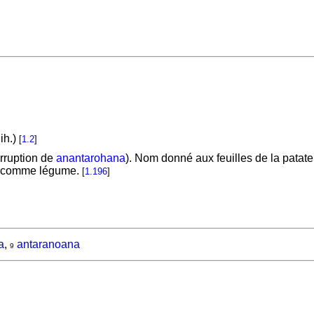
ih.)
[
1.2
]
rruption de
anantarohana
). Nom donné aux feuilles de la patat
 comme légume.
[
1.196
]
a
,
antaranoana
9