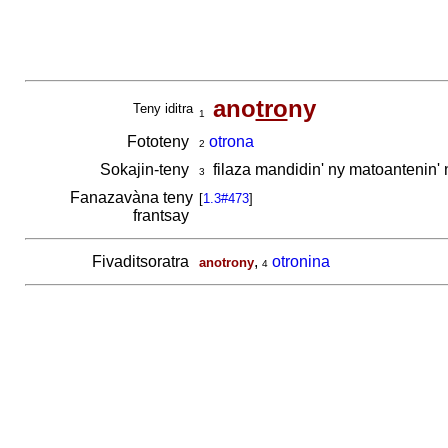
ano
tro
ny
Teny iditra
1
Fototeny
otrona
2
Sokajin-teny
filaza mandidin' ny matoantenin'
3
Fanazavàna teny
[
1.3#473
]
frantsay
Fivaditsoratra
,
otronina
anotrony
4