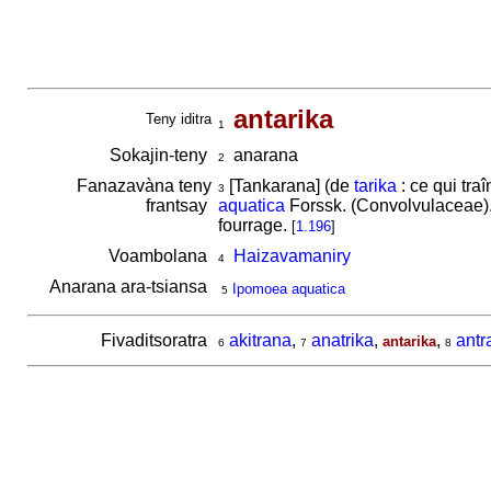
antarika
Teny iditra
1
Sokajin-teny
anarana
2
Fanazavàna teny
[Tankarana] (de
tarika
: ce qui tra
3
frantsay
aquatica
Forssk. (Convolvulaceae).
fourrage.
[
1.196
]
Voambolana
Haizavamaniry
4
Anarana ara-tsiansa
Ipomoea aquatica
5
Fivaditsoratra
akitrana
,
anatrika
,
,
antr
antarika
6
7
8