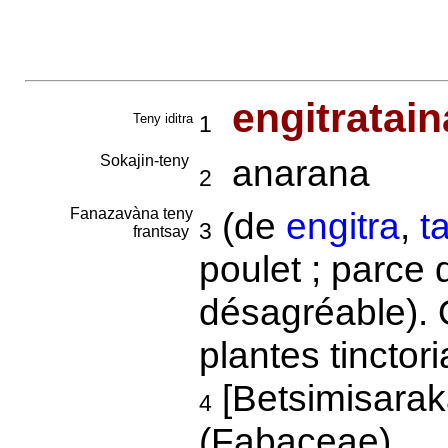
engitratai
Teny iditra
1
Sokajin-teny
anarana
2
Fanazavàna teny
(de
engitra
,
t
3
frantsay
poulet ; parce 
désagréable).
plantes tinctori
[Betsimisara
4
(Fabaceae)