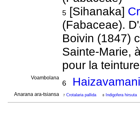
[Sihanaka]
Cr
5
(Fabaceae). D'
Boivin (1847) ce
Sainte-Marie, à
pour la teintur
Voambolana
Haizavamani
6
Anarana ara-tsiansa
Crotalaria pallida
Indigofera hirsuta
7
8