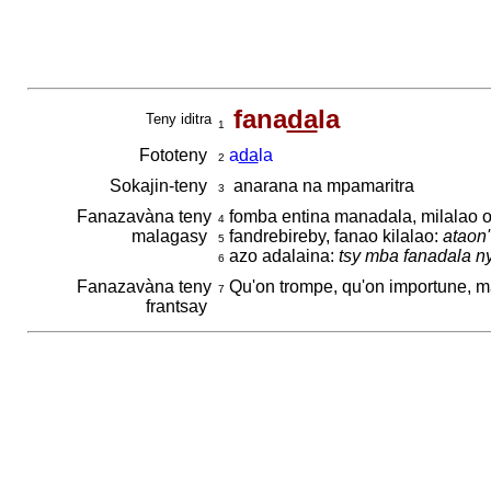
fana
da
la
Teny iditra
1
Fototeny
a
da
la
2
Sokajin-teny
anarana na mpamaritra
3
Fanazavàna teny
fomba entina manadala, milalao 
4
malagasy
fandrebireby, fanao kilalao:
ataon'
5
azo adalaina:
tsy mba fanadala ny
6
Fanazavàna teny
Qu'on trompe, qu'on importune, m
7
frantsay