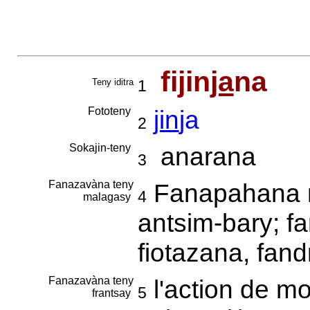
fijin
ja
na
Teny iditra
1
Fototeny
jin
ja
2
Sokajin-teny
anarana
3
Fanazavàna teny
Fanapahana n
4
malagasy
antsim-bary; f
fiotazana, fan
Fanazavàna teny
l'action de mo
5
frantsay