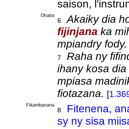
saison, l'instr
Ohatra
Akaiky dia h
6
fijinjana
ka mih
mpiandry fody.
Raha ny fifi
7
ihany kosa dia 
mpiasa madin
fiotazana.
[
1.36
Fikambanana
Fitenena, an
8
sy ny sisa miis