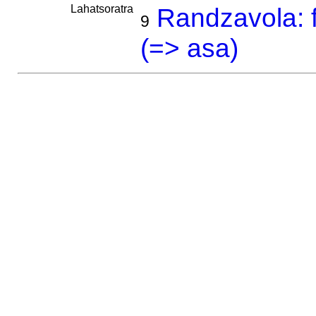
Lahatsoratra
Randzavola: f
9
(=> asa)