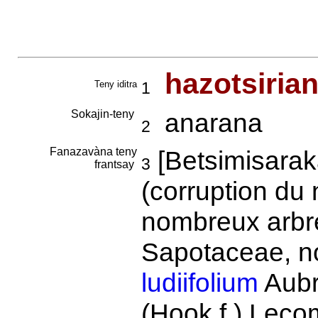
hazotsiria
Teny iditra
1
Sokajin-teny
anarana
2
Fanazavàna teny
[Betsimisara
3
frantsay
(corruption d
nombreux arbre
Sapotaceae, n
ludiifolium
Aubr
(Hook.f.) Leco