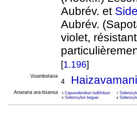
Aubrév. et
Side
Aubrév. (Sapot
violet, résistan
particulièremen
[
1.196
]
Voambolana
Haizavamani
4
Anarana ara-tsiansa
Capurodendron ludiifolium
Sideroxyl
5
7
Sideroxylon beguei
Sideroxyl
6
8