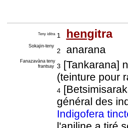
hen
gitra
Teny iditra
1
Sokajin-teny
anarana
2
Fanazavàna teny
[Tankarana] n
3
frantsay
(teinture pour 
[Betsimisarak
4
général des in
Indigofera tinct
l'aniline a tiré