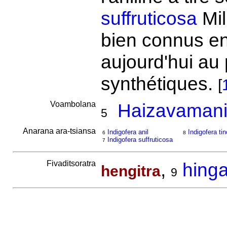
suffruticosa
Mil
bien connus en
aujourd'hui au 
synthétiques.
[
Voambolana
Haizavamani
5
Anarana ara-tsiansa
Indigofera anil
Indigofera tin
6
8
Indigofera suffruticosa
7
Fivaditsoratra
,
hinga
hengitra
9