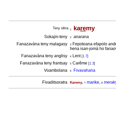
ka
re
my
Teny iditra
1
Sokajin-teny
anarana
2
Fanazavàna teny malagasy
Fepotoana efapolo andro
3
hena isan-jomà ho fanao
Fanazavàna teny anglisy
Lent
[
1.7
]
4
Fanazavàna teny frantsay
Carême
[
1.3
]
5
Voambolana
Fivavahana
6
Fivaditsoratra
,
marike
,
merak
Karemy
7
8