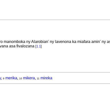
 manomboka ny Alarobian' ny lavenona ka miafara amin' ny asab
vana asa fivalozana
[
1.1
]
y
,
merika
,
mikera
,
mireka
9
10
11