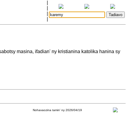
|
|
|
|
otsy masina, ifadian' ny kristianina katolika hanina sy
Nohavaozina tamin' ny 2026/04/19