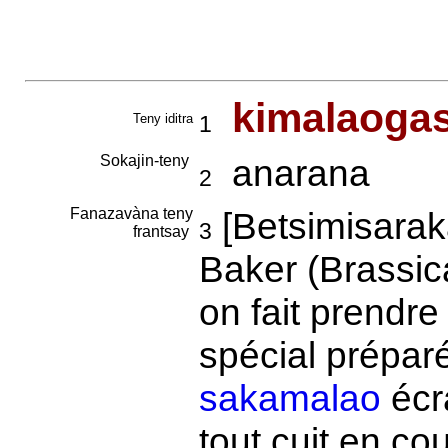
kimalaoga
Teny iditra
1
Sokajin-teny
anarana
2
Fanazavàna teny
[Betsimisara
3
frantsay
Baker (Brassic
on fait prendre
spécial préparé
sakamalao
écra
tout cuit en co