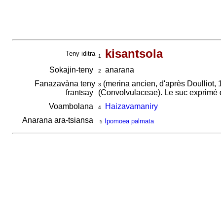
kisantsola
Teny iditra
1
Sokajin-teny
anarana
2
Fanazavàna teny
(merina ancien, d'après Doulliot,
3
frantsay
(Convolvulaceae). Le suc exprimé de 
Voambolana
Haizavamaniry
4
Anarana ara-tsiansa
Ipomoea palmata
5