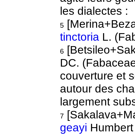
les dialectes :
[Merina+Beza
5
tinctoria
L. (Fa
[Betsileo+Sa
6
DC. (Fabaceae)
couverture et s
autour des ch
largement subs
[Sakalava+Ma
7
geayi
Humbert 