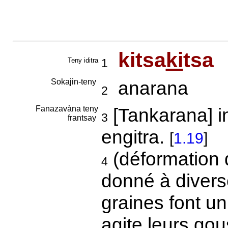
kitsa
ki
tsa
Teny iditra
1
Sokajin-teny
anarana
2
Fanazavàna teny
[Tankarana] in
3
frantsay
engitra.
[
1.19
]
(déformation
4
donné à diver
graines font un
agite leurs go