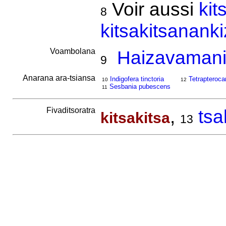
Voir aussi
kit
8
kitsakitsananki
Voambolana
Haizavamani
9
Anarana ara-tsiansa
Indigofera tinctoria
Tetrapteroca
10
12
Sesbania pubescens
11
Fivaditsoratra
,
tsa
kitsakitsa
13