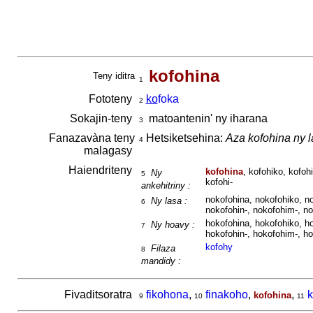
kofohina
Teny iditra
1
Fototeny
ko
foka
2
Sokajin-teny
matoantenin' ny iharana
3
Fanazavàna teny
Hetsiketsehina:
Aza kofohina ny l
4
malagasy
Haiendriteny
kofohina
, kofohiko, kofoh
Ny
5
kofohi-
ankehitriny :
nokofohina, nokofohiko, no
Ny lasa :
6
nokofohin-, nokofohim-, no
hokofohina, hokofohiko, ho
Ny hoavy :
7
hokofohin-, hokofohim-, ho
kofohy
Filaza
8
mandidy :
Fivaditsoratra
fikohona
,
finakoho
,
,
k
kofohina
9
10
11