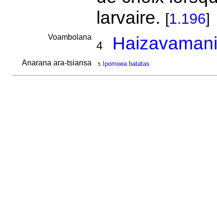
larvaire.
[
1.196
]
Voambolana
Haizavamani
4
Anarana ara-tsiansa
Ipomoea batatas
5