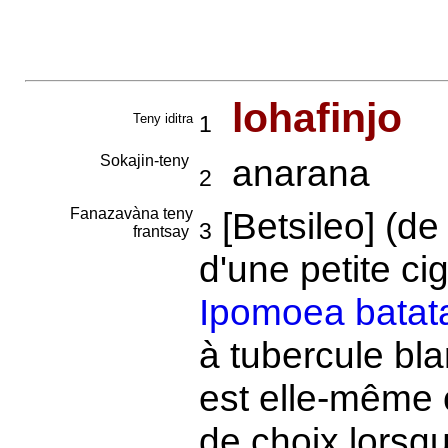
lohafinjo
Teny iditra
1
Sokajin-teny
anarana
2
Fanazavàna teny
[Betsileo] (d
3
frantsay
d'une petite ci
Ipomoea batat
à tubercule bla
est elle-même
de choix lorsqu'