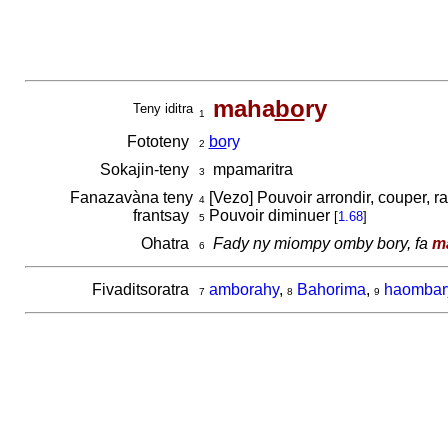
maha
bo
ry
Teny iditra
1
Fototeny
bo
ry
2
Sokajin-teny
mpamaritra
3
Fanazavàna teny
[Vezo] Pouvoir arrondir, couper, ra
4
frantsay
Pouvoir diminuer
[
1.68
]
5
Ohatra
Fady ny miompy omby bory, fa
m
6
Fivaditsoratra
amborahy
,
Bahorima
,
haombar
7
8
9