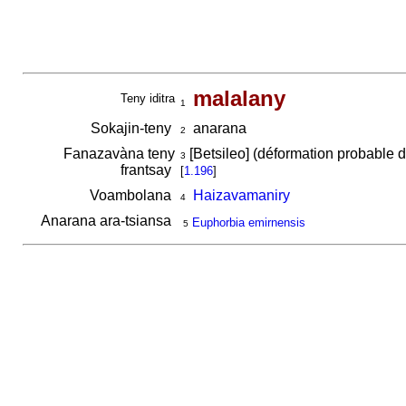
malalany
Teny iditra
1
Sokajin-teny
anarana
2
Fanazavàna teny
[Betsileo] (déformation probable 
3
frantsay
[
1.196
]
Voambolana
Haizavamaniry
4
Anarana ara-tsiansa
Euphorbia emirnensis
5