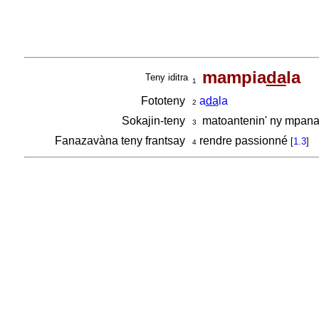
mampia
da
la
Teny iditra
1
Fototeny
a
da
la
2
Sokajin-teny
matoantenin' ny mpan
3
Fanazavàna teny frantsay
rendre passionné
[
1.3
]
4