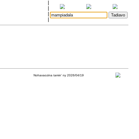
|
|
|
|
Nohavaozina tamin' ny 2026/04/19