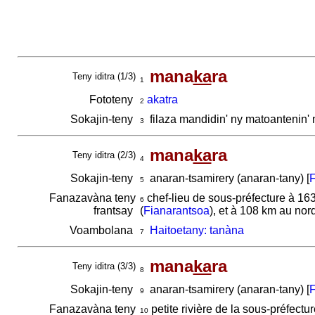
mana
ka
ra
Teny iditra (1/3)
1
Fototeny
akatra
2
Sokajin-teny
filaza mandidin' ny matoantenin
3
mana
ka
ra
Teny iditra (2/3)
4
Sokajin-teny
anaran-tsamirery (anaran-tany) [
F
5
Fanazavàna teny
chef-lieu de sous-préfecture à 163
6
frantsay
(
Fianarantsoa
), et à 108 km au nord
Voambolana
Haitoetany: tanàna
7
mana
ka
ra
Teny iditra (3/3)
8
Sokajin-teny
anaran-tsamirery (anaran-tany) [
F
9
Fanazavàna teny
petite rivière de la sous-préfect
10