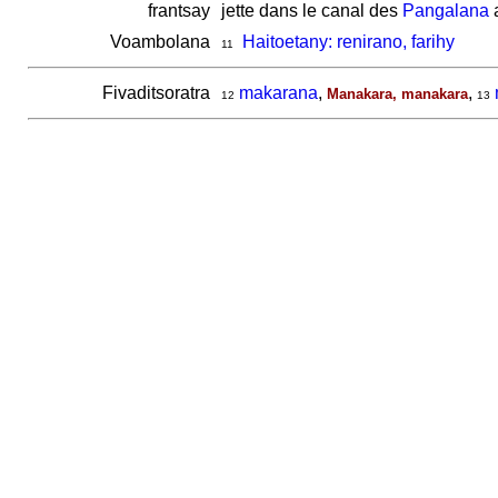
frantsay
jette dans le canal des
Pangalana
a
Voambolana
Haitoetany: renirano, farihy
11
Fivaditsoratra
makarana
,
,
Manakara, manakara
12
13