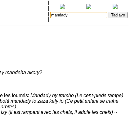
|
|
|
|
 tsy mandeha akory?
e les fourmis:
Mandady ny trambo (Le cent-pieds rampe)
là mandady io zaza kely io (Ce petit enfant se traîne
 arbres)
y (Il est rampant avec les chefs, il adule les chefs) ~