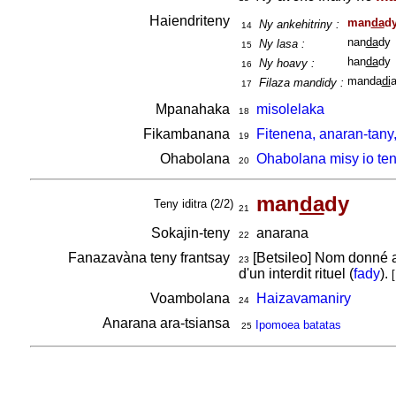
Haiendriteny
man
da
d
Ny ankehitriny :
14
nan
da
dy
Ny lasa :
15
han
da
dy
Ny hoavy :
16
manda
di
Filaza mandidy :
17
Mpanahaka
misolelaka
18
Fikambanana
Fitenena, anaran-tany
19
Ohabolana
Ohabolana misy io ten
20
man
da
dy
Teny iditra (2/2)
21
Sokajin-teny
anarana
22
Fanazavàna teny frantsay
[Betsileo] Nom donné 
23
d'un interdit rituel (
fady
).
[
Voambolana
Haizavamaniry
24
Anarana ara-tsiansa
Ipomoea batatas
25