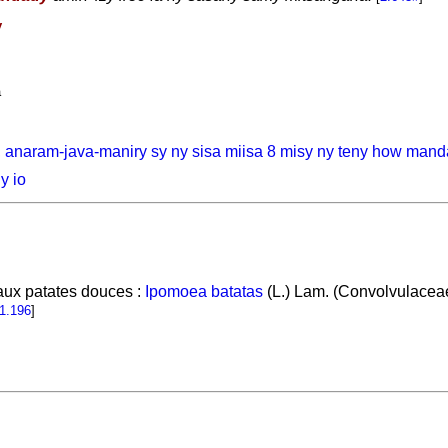
y
a
, anaram-java-maniry sy ny sisa miisa 8 misy ny teny how man
y io
aux patates douces :
Ipomoea batatas
(L.) Lam. (Convolvulaceae
1.196
]