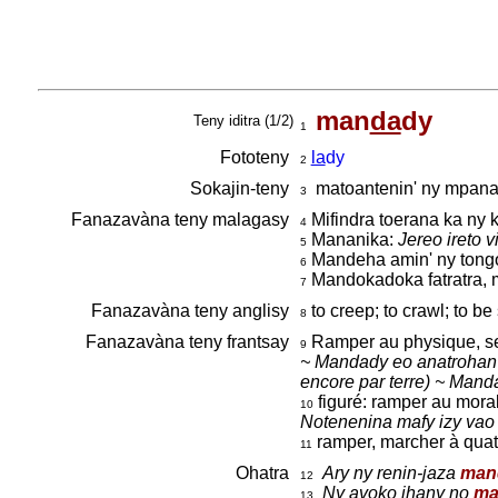
man
da
dy
Teny iditra (1/2)
1
Fototeny
la
dy
2
Sokajin-teny
matoantenin' ny mpan
3
Fanazavàna teny malagasy
Mifindra toerana ka ny k
4
Mananika:
Jereo ireto v
5
Mandeha amin' ny tongo
6
Mandokadoka fatratra, m
7
Fanazavàna teny anglisy
to creep; to crawl; to b
8
Fanazavàna teny frantsay
Ramper au physique, se 
9
~ Mandady eo anatrohan’ 
encore par terre) ~ Manda
figuré: ramper au moral 
10
Notenenina mafy izy vao na
ramper, marcher à quatre
11
Ohatra
Ary ny renin-jaza
man
12
Ny avoko ihany no
ma
13