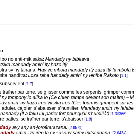
ao
ibo no enti-mikisaka:
Mandady ny bibilava
itsika mandady amin' ity hazo itỳ
tra sy ny tanana:
Hay ve mbola mandady itỳ zaza itỳ fa mbola
ita handitra:
Loza raha handady amin' ny lehibe Rakoto
[
1.1
]
e subservient
[
1.7
]
traîner par terre, se glisser comme les serpents, grimper comm
ny tompony io alika io (Ce chien rampe devant son maître) ~ Mbo
dy amin’ ny hazo ireo vitsika ireo (Ces fourmis grimpent sur les
aduler, cajoler, s’abaisser, s’humilier:
Mandady amin’ ny lehibe iz
ndady (Il a fallu lui parler fort pour qu’il s'humiliât)
[
1.3#366
]
 pattes; se traîner par terre; s'abaisser
[
1.8
]
dady
avy any an-jorofirarazana.
[
2.857#
]
ndady
amin' izy ireo fa ny sasany samy mitsangana.
[
2.643#
]