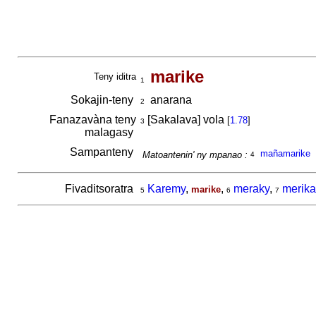
marike
Teny iditra
1
Sokajin-teny
anarana
2
Fanazavàna teny
[Sakalava] vola
[
1.78
]
3
malagasy
Sampanteny
mañamarike
Matoantenin' ny mpanao :
4
Fivaditsoratra
Karemy
,
,
meraky
,
merika
marike
5
6
7