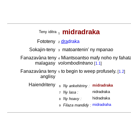
midradraka
Teny iditra
1
Fototeny
dra
draka
2
Sokajin-teny
matoantenin' ny mpanao
3
Fanazavàna teny
Miantsoantso mafy noho ny fahat
4
malagasy
volombodintrano
[
1.1
]
Fanazavàna teny
to begin to weep profusely.
[
1.2
]
5
anglisy
Haiendriteny
midradraka
Ny ankehitriny :
6
nidradraka
Ny lasa :
7
hidradraka
Ny hoavy :
8
midradraha
Filaza mandidy :
9