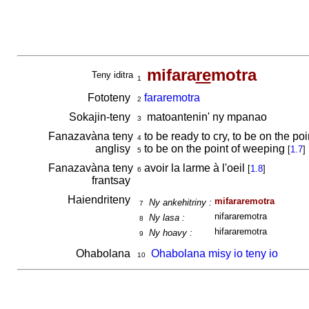
mifara
re
motra
Teny iditra
1
Fototeny
fararemotra
2
Sokajin-teny
matoantenin' ny mpanao
3
Fanazavàna teny
to be ready to cry, to be on the poi
4
anglisy
to be on the point of weeping
[
1.7
]
5
Fanazavàna teny
avoir la larme à l'oeil
[
1.8
]
6
frantsay
Haiendriteny
mifararemotra
Ny ankehitriny :
7
nifararemotra
Ny lasa :
8
hifararemotra
Ny hoavy :
9
Ohabolana
Ohabolana misy io teny io
10