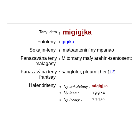
migi
gi
ka
Teny iditra
1
Fototeny
gigika
2
Sokajin-teny
matoantenin' ny mpanao
3
Fanazavàna teny
Mitomany mafy arahin-tsentosent
4
malagasy
Fanazavàna teny
sangloter, pleurnicher
[
1.3
]
5
frantsay
Haiendriteny
migi
gi
ka
Ny ankehitriny :
6
nigi
gi
ka
Ny lasa :
7
higi
gi
ka
Ny hoavy :
8