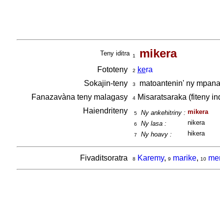
mikera
Teny iditra
1
Fototeny
ke
ra
2
Sokajin-teny
matoantenin' ny mpan
3
Fanazavàna teny malagasy
Misaratsaraka (fiteny i
4
Haiendriteny
mikera
Ny ankehitriny :
5
nikera
Ny lasa :
6
hikera
Ny hoavy :
7
Fivaditsoratra
Karemy
,
marike
,
me
8
9
10