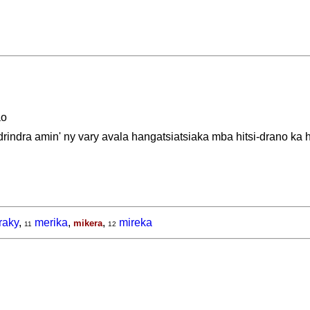
ao
ndrindra amin' ny vary avala hangatsiatsiaka mba hitsi-drano ka
raky
,
merika
,
,
mireka
mikera
11
12