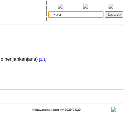
|
|
|
|
 ho henjankenjana)
[
1.1
]
Nohavaozina tamin' ny 2026/04/20