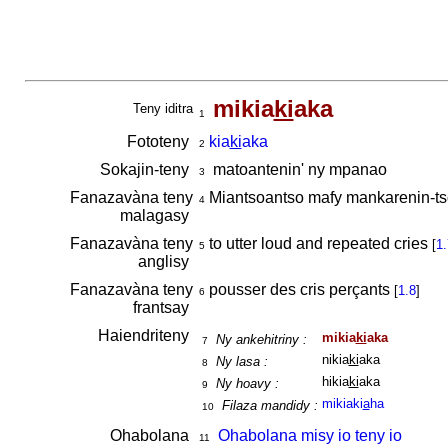
mikia
ki
aka
Teny iditra
1
Fototeny
kia
ki
aka
2
Sokajin-teny
matoantenin' ny mpanao
3
Fanazavàna teny
Miantsoantso mafy mankarenin-ts
4
malagasy
Fanazavàna teny
to utter loud and repeated cries
[
1.
5
anglisy
Fanazavàna teny
pousser des cris perçants
[
1.8
]
6
frantsay
Haiendriteny
mikia
ki
aka
Ny ankehitriny :
7
nikia
ki
aka
Ny lasa :
8
hikia
ki
aka
Ny hoavy :
9
mikiaki
a
ha
Filaza mandidy :
10
Ohabolana
Ohabolana misy io teny io
11