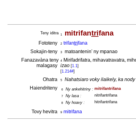
mitrifan
tri
fana
Teny iditra
1
Fototeny
trifan
tri
fana
2
Sokajin-teny
matoantenin' ny mpanao
3
Fanazavàna teny
Mirifadrifatra, mihavatravatra, mi
4
malagasy
izao
[
1.1
]
[
1.214#
]
Ohatra
Nahatsiaro voky ilaikely, ka nody 
5
Haiendriteny
mitrifantrifana
Ny ankehitriny :
6
nitrifantrifana
Ny lasa :
7
hitrifantrifana
Ny hoavy :
8
Tovy hevitra
mitrifana
9