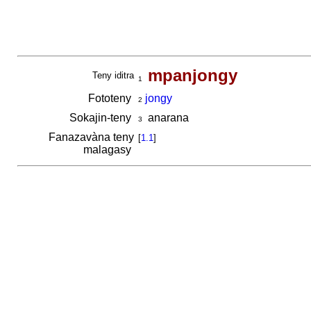
mpanjongy
Teny iditra
1
Fototeny
jongy
2
Sokajin-teny
anarana
3
Fanazavàna teny
[
1.1
]
malagasy