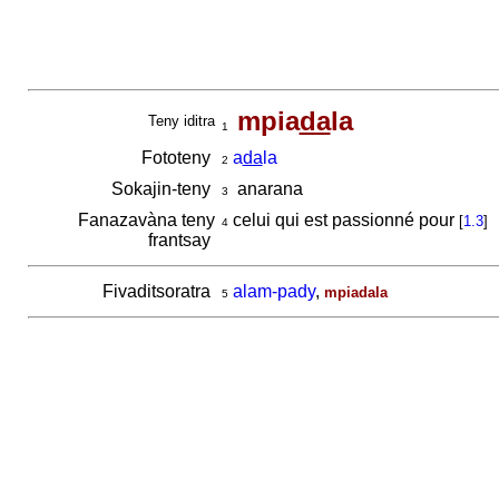
mpia
da
la
Teny iditra
1
Fototeny
a
da
la
2
Sokajin-teny
anarana
3
Fanazavàna teny
celui qui est passionné pour
[
1.3
]
4
frantsay
Fivaditsoratra
alam-pady
,
mpiadala
5