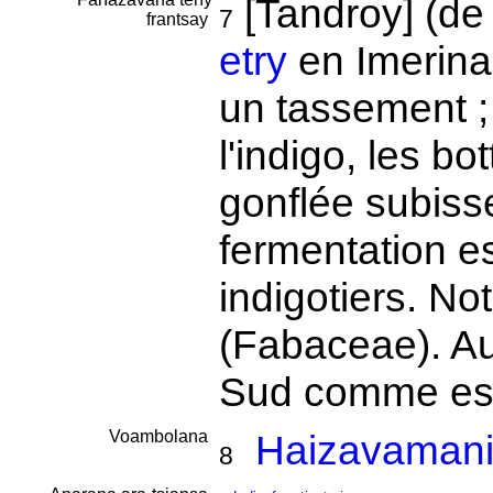
[Tandroy] (de
7
frantsay
etry
en Imerina 
un tassement ;
l'indigo, les bo
gonflée subiss
fermentation e
indigotiers. 
(Fabaceae). Au
Sud comme esp
Voambolana
Haizavamani
8