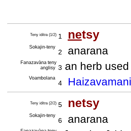
ne
tsy
Teny iditra (1/2)
1
Sokajin-teny
anarana
2
Fanazavàna teny
an herb used a
3
anglisy
Voambolana
Haizavamanir
4
netsy
Teny iditra (2/2)
5
Sokajin-teny
anarana
6
Fanazavàna teny