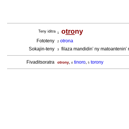
o
tro
ny
Teny iditra
1
Fototeny
otrona
2
Sokajin-teny
filaza mandidin' ny matoantenin'
3
Fivaditsoratra
,
tinoro
,
torony
otrony
4
5