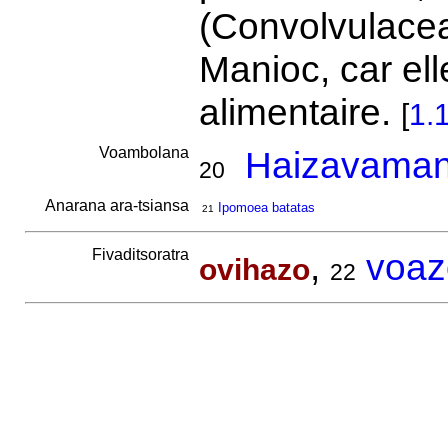
(Convolvulacea
Manioc, car el
alimentaire.
[
1.
Voambolana
Haizavaman
20
Anarana ara-tsiansa
Ipomoea batatas
21
Fivaditsoratra
,
voaz
ovihazo
22