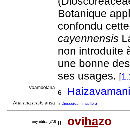
(Dioscoreaceae
Botanique appl
confondu cett
cayennensis
La
non introduite
une bonne desc
ses usages.
[
1.
Voambolana
Haizavamani
6
Anarana ara-tsiansa
Dioscorea minutiflora
7
ovi
ha
zo
Teny iditra (2/3)
8