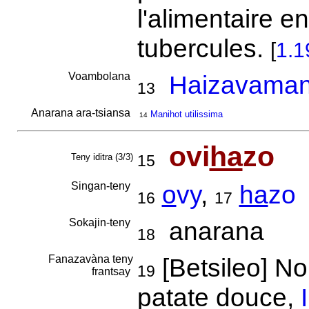
l'alimentaire e
tubercules.
[
1.1
Voambolana
Haizavaman
13
Anarana ara-tsiansa
Manihot utilissima
14
ovi
ha
zo
Teny iditra (3/3)
15
Singan-teny
o
vy
,
ha
zo
16
17
Sokajin-teny
anarana
18
Fanazavàna teny
[Betsileo] N
19
frantsay
patate douce,