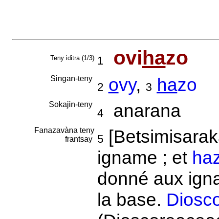
ovi
ha
zo
Teny iditra (1/3)
1
Singan-teny
o
vy
,
ha
zo
2
3
Sokajin-teny
anarana
4
Fanazavàna teny
[Betsimisarak
5
frantsay
igname ; et
ha
donné aux ignam
la base.
Diosco