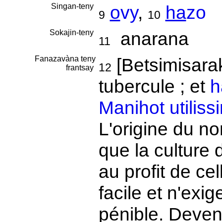
Singan-teny
o
vy
,
ha
zo
9
10
Sokajin-teny
anarana
11
Fanazavàna teny
[Betsimisara
12
frantsay
tubercule ; et
h
Manihot utiliss
L'origine du no
que la culture
au profit de c
facile et n'exi
pénible. Deven