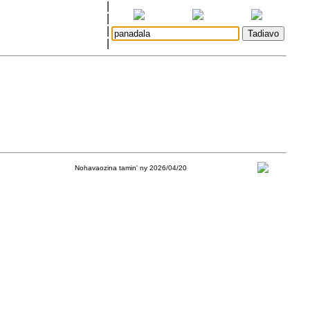
|
|
|
|
Nohavaozina tamin' ny 2026/04/20