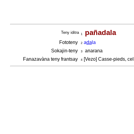
pañadala
Teny iditra
1
Fototeny
a
da
la
2
Sokajin-teny
anarana
3
Fanazavàna teny frantsay
[Vezo] Casse-pieds, cel
4