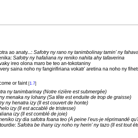
otra ao anaty...:
Safotry ny rano ny tanimbolinay tamin' ny fahava
henika:
Safotry ny hafaliana ny reniko nahita ahy tafaverina
aky ireo olona maro be teo an-tokotaniny
ery saina noho ny fangirifiriana vokatr' aretina na noho ny fih
come or faint
[
1.7
]
tra ny tanimbarinay (Notre rizière est submergée)
 ny menaka ny lohany (Sa tête est enduite de trop de graisse)
ry ny henatra izy (Il est couvert de honte)
elo izy (Il est accablé de tristesse)
liana izy (Il est comblé de joie)
niko izy dia safotra foana teo (À peine l'eus-je réprimandé qu'il f
étourdie:
Safotra be ihany izy noho ny herin' ny tazo (Il est tout ét