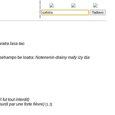
|
|
|
|
ratra lasa tao
etsehampo be loatra:
Notenenin-drainy mafy izy dia
ut tout interdit)
ourdi par une forte fièvre)
[
1.3
]