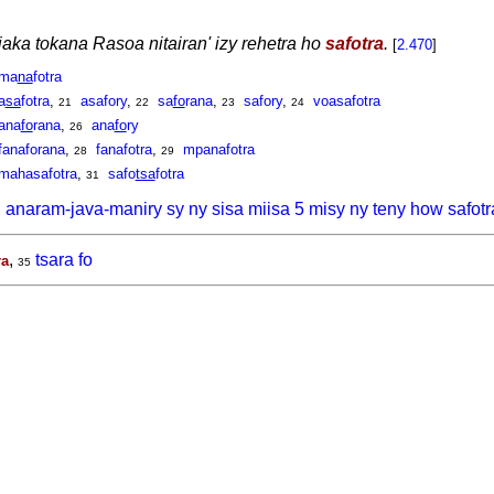
aka tokana Rasoa nitairan' izy rehetra ho
safotra
.
[
2.470
]
ma
na
fotra
a
sa
fotra
,
asafory
,
sa
fo
rana
,
safory
,
voasafotra
21
22
23
24
ana
fo
rana
,
ana
fo
ry
26
fanaforana
,
fanafotra
,
mpanafotra
28
29
mahasafotra
,
safo
tsa
fotra
31
 anaram-java-maniry sy ny sisa miisa 5 misy ny teny how safotr
,
tsara fo
ra
35