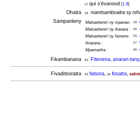
qui s'évanouit
[
1.8
]
17
Ohatra
niantsamboatra sy nihi
18
Sampanteny
Matoantenin' ny mpanao :
19
Matoantenin' ny iharana :
20
Matoantenin' ny fameno :
25
Anarana :
27
Mpamaritra :
30
Fikambanana
Fitenena, anaran-tany,
32
Fivaditsoratra
fatsora
,
fosatra
,
safot
33
34