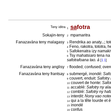
sa
fotra
Teny iditra
1
Sokajin-teny
mpamaritra
2
Fanazavàna teny malagasy
Rendrika ao anaty...; tot
3
Feno, rakotra, tototra, 
4
Safokenatra izy namakiv
5
Tsy mahatsiaro tena na v
6
safotrafoana tao. á
[
1.1
]
Fanazavàna teny anglisy
flooded; confused; over
7
Fanazavàna teny frantsay
submergé, inondé:
Safo
8
couvert, enduit:
Safotry
9
couvert de honte:
Safot
10
accablé:
Safotry ny alah
11
comblé:
Safotry ny hafa
12
interdit:
Nony vao notene
13
qui a la tête lourde et 
14
inondé
15
confus
16