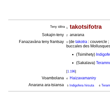
takotsifotra
Teny iditra
1
Sokajin-teny
anarana
2
Fanazavàna teny frantsay
(de
takotra
: couvercle ;
3
buccales des Mollusques
(Tsimihety)
Indigofe
(Sakalava)
Teramnu
[
1.196
]
Voambolana
Haizavamaniry
4
Anarana ara-tsiansa
Indigofera hirsuta
Teram
5
6