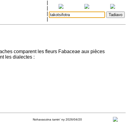
|
|
|
|
Malgaches comparent les fleurs Fabaceae aux pièces
 les dialectes :
Nohavaozina tamin' ny 2026/04/20