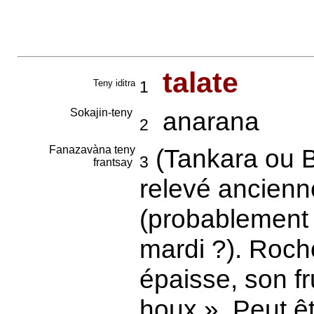
talate
Teny iditra
1
Sokajin-teny
anarana
2
Fanazavàna teny
(Tankara ou B
3
frantsay
relevé ancienn
(probablement
mardi ?). Rochon
épaisse, son f
houx ». Peut ê