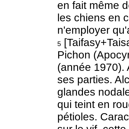
en fait même 
les chiens en 
n'employer qu
[Taifasy+Tais
5
Pichon (Apocyn
(année 1970). 
ses parties. Al
glandes nodale
qui teint en ro
pétioles. Caract