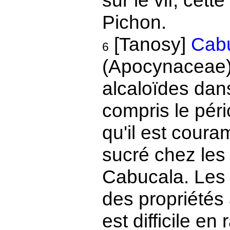
sur le vif, cet
Pichon.
[Tanosy]
Cabu
6
(Apocynaceae).
alcaloïdes dans
compris le péri
qu'il est cour
sucré chez les
Cabucala. Les 
des propriétés 
est difficile en