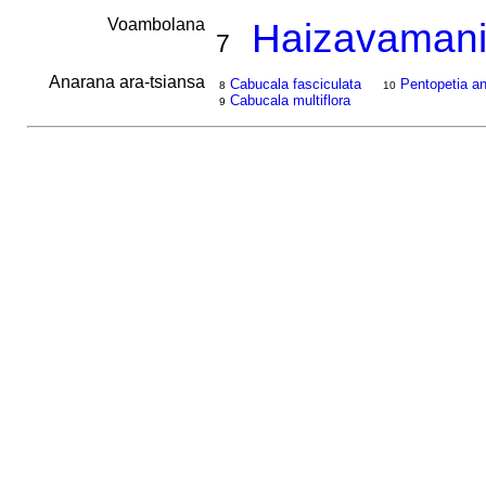
Voambolana
Haizavamani
7
Anarana ara-tsiansa
Cabucala fasciculata
Pentopetia an
8
10
Cabucala multiflora
9