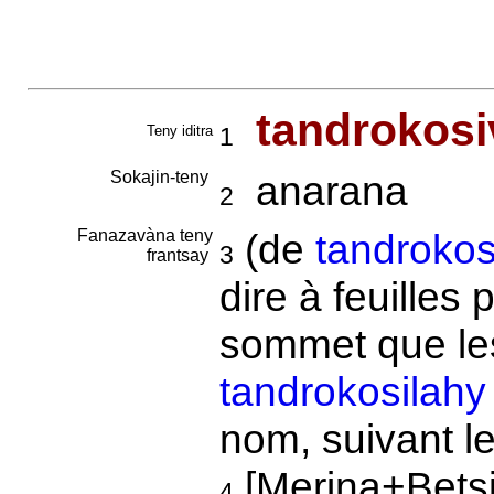
tandrokosi
Teny iditra
1
Sokajin-teny
anarana
2
Fanazavàna teny
(de
tandroko
3
frantsay
dire à feuilles
sommet que l
tandrokosilahy
nom, suivant le
[Merina+Betsi
4