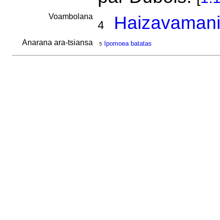
Voambolana
Haizavamani
4
Anarana ara-tsiansa
Ipomoea batatas
5