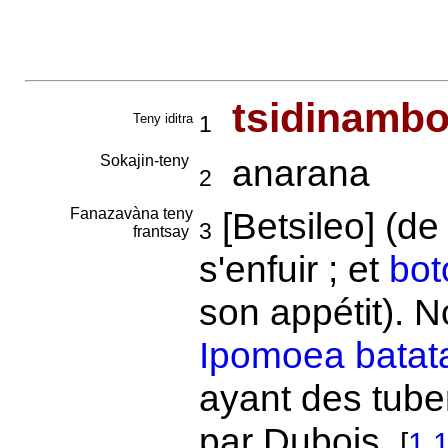
tsidinambo
Teny iditra
1
Sokajin-teny
anarana
2
Fanazavàna teny
[Betsileo] (de 
3
frantsay
s'enfuir ; et
bot
son appétit). N
Ipomoea batat
ayant des tuber
par Dubois.
[
1.