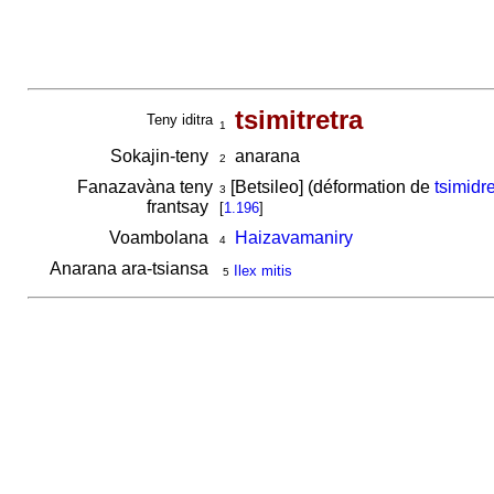
tsimitretra
Teny iditra
1
Sokajin-teny
anarana
2
Fanazavàna teny
[Betsileo] (déformation de
tsimidr
3
frantsay
[
1.196
]
Voambolana
Haizavamaniry
4
Anarana ara-tsiansa
Ilex mitis
5