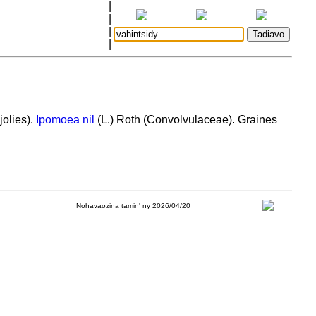
|
|
|
|
jolies).
Ipomoea nil
(L.) Roth (Convolvulaceae). Graines
Nohavaozina tamin' ny 2026/04/20