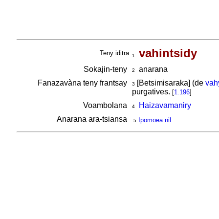
vahintsidy
Teny iditra
1
Sokajin-teny
anarana
2
Fanazavàna teny frantsay
[Betsimisaraka] (de
vah
3
purgatives.
[
1.196
]
Voambolana
Haizavamaniry
4
Anarana ara-tsiansa
Ipomoea nil
5