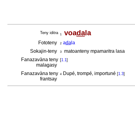
voa
da
la
Teny iditra
1
Fototeny
a
da
la
2
Sokajin-teny
matoanteny mpamaritra lasa
3
Fanazavàna teny
[
1.1
]
malagasy
Fanazavàna teny
Dupé, trompé, importuné
[
1.3
]
4
frantsay