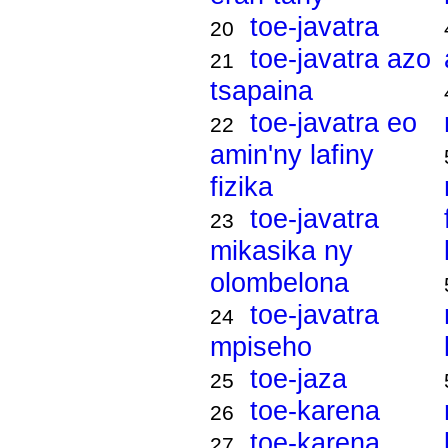
toe-javatra
20
toe-javatra azo
21
tsapaina
toe-javatra eo
22
amin'ny lafiny
fizika
toe-javatra
23
mikasika ny
olombelona
toe-javatra
24
mpiseho
toe-jaza
25
toe-karena
26
toe-karena
27