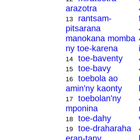
arazotra
rantsam-
13
pitsarana
manokana momba
ny toe-karena
toe-baventy
14
toe-bavy
15
toebola ao
16
amin'ny kaonty
toebolan'ny
17
mponina
toe-dahy
18
toe-draharaha
19
eran-tany