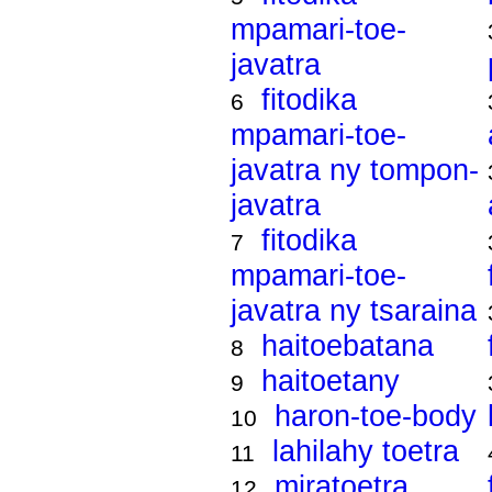
mpamari-toe-
javatra
fitodika
6
mpamari-toe-
javatra ny tompon-
javatra
fitodika
7
mpamari-toe-
javatra ny tsaraina
haitoebatana
8
haitoetany
9
haron-toe-body
10
lahilahy toetra
11
miratoetra
12