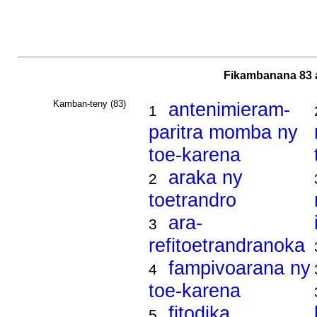
Fikambanana 83 
Kamban-teny (83)
antenimieram-
1
paritra momba ny
toe-karena
araka ny
2
toetrandro
ara-
3
refitoetrandranoka
fampivoarana ny
4
toe-karena
fitodika
5