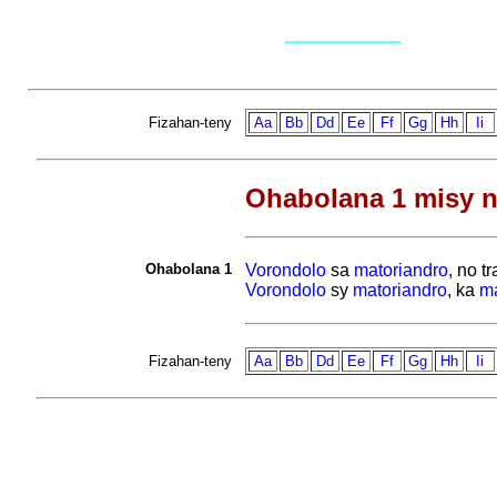
Fizahan-teny
Aa
Bb
Dd
Ee
Ff
Gg
Hh
Ii
Ohabolana 1 misy n
Ohabolana 1
Vorondolo
sa
matoriandro
, no t
Vorondolo
sy
matoriandro
, ka
ma
Fizahan-teny
Aa
Bb
Dd
Ee
Ff
Gg
Hh
Ii