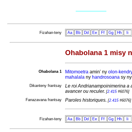
Fizahan-teny
Aa
Bb
Dd
Ee
Ff
Gg
Hh
Ii
Ohabolana 1 misy n
Ohabolana 1
Mitomoetra
amin' ny
olon-kendr
mahalala
ny
handrosoana
sy n
Dikanteny frantsay
Le roi Andrianampoinimerina a au
avancer ou reculer.
[
2.415
#6076]
Fanazavana frantsay
Paroles historiques.
[
2.415
#6076]
Fizahan-teny
Aa
Bb
Dd
Ee
Ff
Gg
Hh
Ii