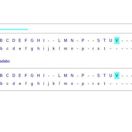
B
C
D
E
F
G
H
I
-
-
L
M
N
-
P
-
-
S
T
U
V
-
-
b
c
d
e
f
g
h
i
j
k
l
m
n
-
p
-
r
s
t
-
-
-
-
liadabo
B
C
D
E
F
G
H
I
-
-
L
M
N
-
P
-
-
S
T
U
V
-
-
b
c
d
e
f
g
h
i
j
k
l
m
n
-
p
-
r
s
t
-
-
-
-