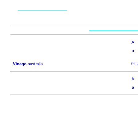
A
a
Vinago
australis
fiti
A
a